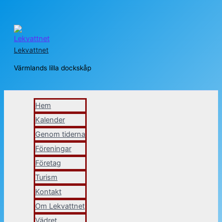
Hoppa
till
Lekvattnet
innehåll
Värmlands lilla dockskåp
Sök
Hem
Kalender
Genom tiderna
Föreningar
Företag
Turism
Kontakt
Om Lekvattnet
Vädret