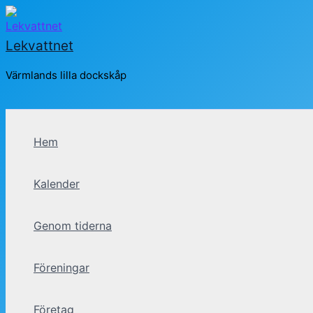
Hoppa
till
Lekvattnet
innehåll
Värmlands lilla dockskåp
Sök
Hem
Kalender
Genom tiderna
Föreningar
Företag