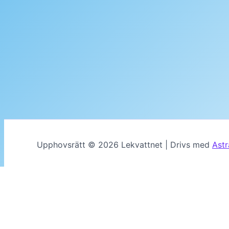
Upphovsrätt © 2026 Lekvattnet | Drivs med
Ast
MENU
Hem
Kalender
Genom tiderna