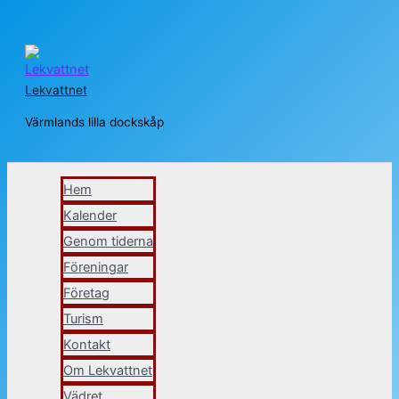
Hoppa
till
Lekvattnet
innehåll
Värmlands lilla dockskåp
Sök
Hem
Kalender
Genom tiderna
Föreningar
Företag
Turism
Kontakt
Om Lekvattnet
Vädret