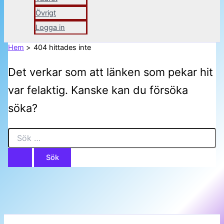
Övrigt
Logga in
Hem
404 hittades inte
Det verkar som att länken som pekar hit
var felaktig. Kanske kan du försöka
söka?
Sök
efter: