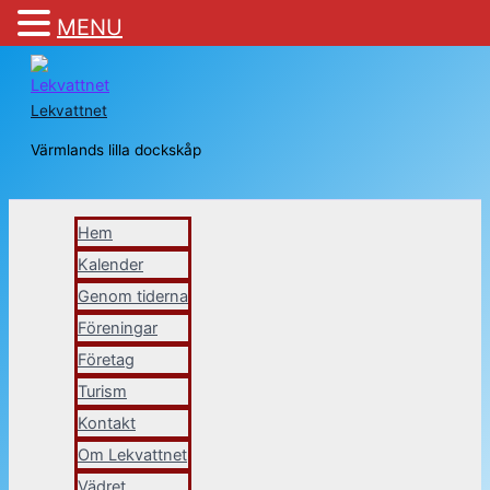
MENU
Hoppa
till
Lekvattnet
innehåll
Värmlands lilla dockskåp
Sök
Hem
Kalender
Genom tiderna
Föreningar
Företag
Turism
Kontakt
Om Lekvattnet
Vädret