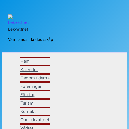
Hoppa
till
Lekvattnet
innehåll
Värmlands lilla dockskåp
Sök
Hem
Kalender
Genom tiderna
Föreningar
Företag
Turism
Kontakt
Om Lekvattnet
Vädret