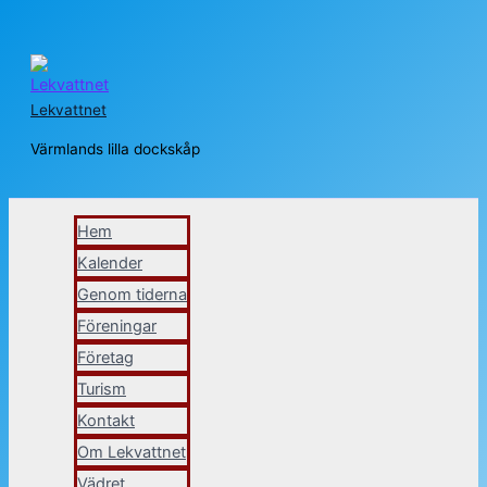
Hoppa
till
Lekvattnet
innehåll
Värmlands lilla dockskåp
Sök
Hem
Kalender
Genom tiderna
Föreningar
Företag
Turism
Kontakt
Om Lekvattnet
Vädret