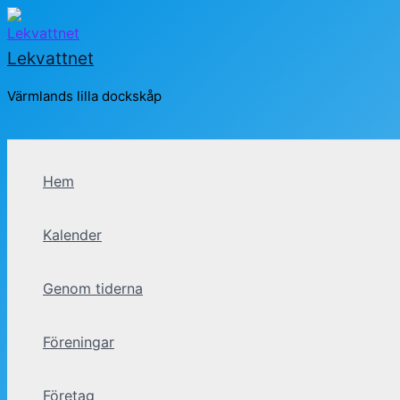
Hoppa
till
Lekvattnet
innehåll
Värmlands lilla dockskåp
Sök
Hem
Kalender
Genom tiderna
Föreningar
Företag